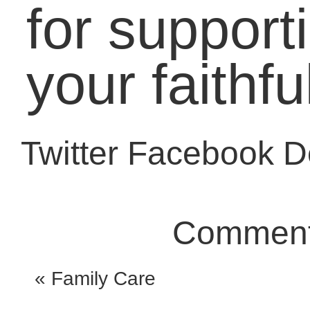
Gacor Gampang Menang yang ditawarka
platform ini telah terbukti memberikan
kepuasan bagi banyak pemain. Link Slot
Gacor memungkinkan akses yang cepat
mudah ke berbagai permainan populer.
Dengan kombinasi fitur modern dan
keamanan tinggi, platform ini menjadi favo
banyak orang.
Salah satu daya tarik utama dari
Slot
Mahjong
Ways adalah bagaimana
permainan ini bisa memberikan pengala
yang santai tetapi tetap penuh keuntunga