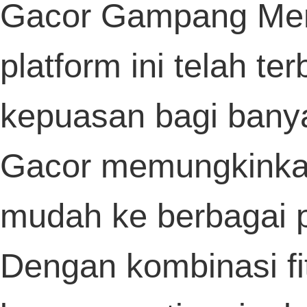
permainan stabil. Slot bet 100 membuat
permainan lebih cepat, ringan, dan penu
kejutan menyenangkan.
Slot bet 400
menghadirkan pengalaman menegangka
dengan hadiah luar biasa yang selalu
dinantikan. Slot bet 200 perak menjadi d
tarik unik karena sangat ringan, tetapi te
menghadirkan hiburan tiada habisnya.
Manfaat Menganalisis
Keluaran Macau
Menganalisis keluaran macau secara
konsisten memberi manfaat besar bagi