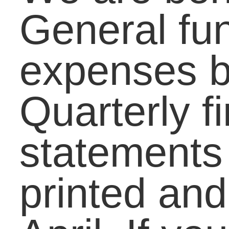
Sanctuary News
RSS - Posts
RSS - Comments
AMES UNITED METHODIST
CHURCH:
801 State Street,
Saginaw, MI 48602
Mon-Fri: 9:00a–3:00p phone:
989.754.6373
office@www.ameschurch.or