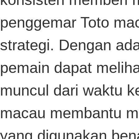
hari.
Judi togel online sedang
nekkocapital
populer dan diperkirakan terus berkem
di masa depan.
Pentingnya layanan pelanggan
Saba
baik dalam pilih Live Casino Terpercaya
terbantahkan.
Anda diharapkan
Togel158
menyedia
informasi yang akurat untuk menc
kerugian di kemudian hari.
Bandar harus punya reput
https://gracesguidebook.com/
yang baik