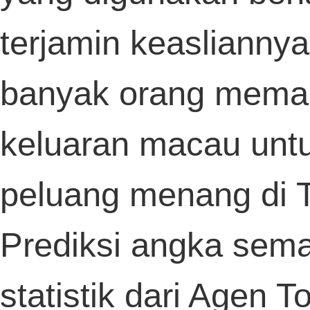
kalangan pemain Game online.
Website
kampuspoker
andalan sel
melindungi privasi pengguna 
memastikan keadilan serta transpar
dalam permainan.
Tersedia link cadangan bagi situs Hib
terpercaya untuk kemudahan akses saa
online maxwin
bermain Hiburan daring.
Sebagai agen permainan berlisen
togelpede.id
selalu memastikan lingku
permainan yang aman serta nyaman 
setiap penggunanya.
Tak hanya menghadirkan hibu