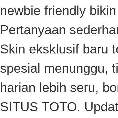
mana
Togel Online
berada di tengah na
sebagai simbol sistem Hiburan 4D fi
berimbang.