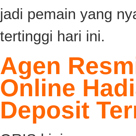
newbie friendly bikin player baru betah.
Pertanyaan sederhana tetap dilayani.
Skin eksklusif baru tersedia di toko, even
spesial menunggu, tips leveling cepat, mi
harian lebih seru, bonus top-up menarik d
SITUS TOTO
. Update server bikin game
lebih stabil. Main tanpa lag sekarang lebi
nyaman.
Buat kamu yang pengen farming lebih
efisien, ada trik simpel yang bisa dicoba,
baca di
Togel Terpercaya
. Komunitas gui
bikin main terasa lebih solid. Ada rasa