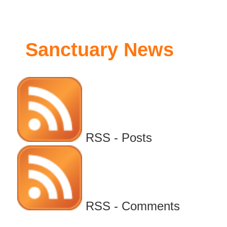
Pemain bisa menikmati suasana permai
yang tenang dengan desain grafis yang
elegan dan efek suara yang menenangka
Scatter Hitam menjadi elemen yang pali
ditunggu karena dapat mengaktifkan mo
free spin dengan pengganda kemenanga
yang menggiurkan. Mahjong Ways 2 bah
meningkatkan pengalaman ini dengan
tambahan fitur yang lebih inovatif. Deng
keseimbangan antara hiburan dan pelua
menang, Mahjong Ways menjadi permai
yang sempurna untuk dinikmati kapan sa
Main slot itu ibarat naik roller coaster, ser