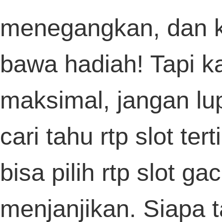
dengan layanan digital masa kini.
Penggunaan Slot Qris memungkinkan
transaksi berlangsung hanya dalam hitu
detik. Melalui permainan Slot 10k, kamu 
bersaing secara seru dan adil dengan
pemain lain. Dengan sistem
Depo 10k
, t
perlu menunggu lama untuk mulai bermai
Karena itu, Slot Deposit 10k selalu menja
andalan bagi penggemar kecepatan.
Update UI terbaru bikin navigasi menu le
simpel dan enak dilihat, penjelasan
lengkapnya ada pada
toto slot
. Komunita