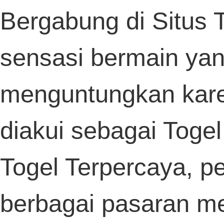
partisipasimu.
Lewat sistem loyalti keren,
Pedetogel
k
reward khusus buat pemain aktif yang r
main dan terus eksplor berbagai f
permainan.
Lewat transfer bank dan e-wallet 
fleksibel,
Sabatoto
mendukung kenyama
transaksi di segala kondisi dan waktu.
Situs permainan terpercaya kini m
diminati karena
Togel279
menghadir
beragam pasaran hiburan yang lengkap
stabil.