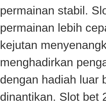
untuk bermain lebih semangat 
berdedikasi penuh.
Hasil undian togel dikonfirmasi
Togel27
situs resmi dengan sistem live draw 
waktu nyata.
Semua opsi ini memberikan keuntu
tambahan untuk anggota gambler
Toge
saat diperlukan.
Deposit murah, banyak toto 4D, a
Togel178
promo menguntungkan.
Permainan ini
Togel 178
menawarkan ha
dan jenis permainan beragam un