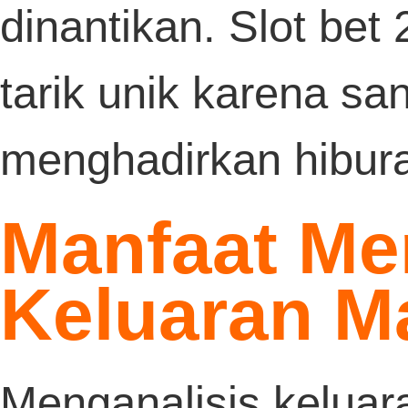
Uang
Sabatoto
itu mendorong para pe
untuk bermain lebih semangat 
berdedikasi penuh.
Hasil undian togel dikonfirmasi
Togel27
situs resmi dengan sistem live draw 
waktu nyata.
Semua opsi ini memberikan keuntu
tambahan untuk anggota gambler
Toge
saat diperlukan.
Deposit murah, banyak toto 4D, a
Togel178
promo menguntungkan.
Permainan ini
Togel 178
menawarkan ha