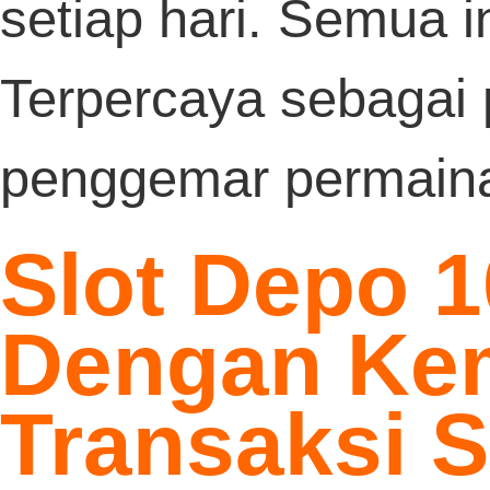
stabil.
Efisiensi transaksi yang aman dan c
membuat pengalaman pengguna
Toge
terasa lebih praktis dan menyenangkan.
Keamanan dan kecepatan jadi kunci lay
transaksi yang dioptimalkan oleh
Colo
sehingga pemain merasa nyaman s
beraktivitas.
Sistem transaksi yang praktis dan ama
Colok178
menjadi alasan mengapa ba
pemain merasa betah bermain setiap hari
Proses transaksi yang aman dan c
menjadi salah satu keunggulan yang se