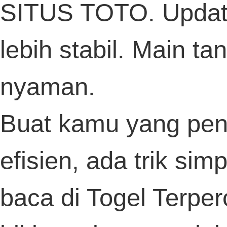
tumbuh dinamis dengan konsep edukatif
mana
Togel Online
berada di tengah na
sebagai simbol sistem Hiburan 4D fi
berimbang.