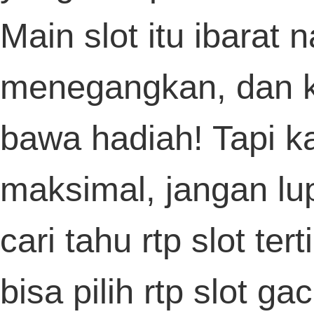
berbagai pasaran menarik dengan pelua
menang tinggi. Situs
Togel Terpercaya
menghadirkan layanan cepat, transaksi
lancar, serta keamanan data maksimal.
Keuntungan lain dari Bandar Togel
profesional adalah bonus yang diberikan
setiap hari. Semua ini menjadikan Togel
Terpercaya sebagai pilihan utama bagi p
penggemar permainan angka.
Slot Depo 10k Hadir
Dengan Kemudahan
Transaksi Super Cepat