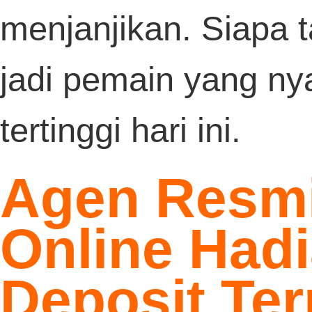
Bermain Slot Depo 10k kini makin nyam
dengan layanan digital masa kini.
Penggunaan Slot Qris memungkinkan
transaksi berlangsung hanya dalam hitu
detik. Melalui permainan Slot 10k, kamu 
bersaing secara seru dan adil dengan
pemain lain. Dengan sistem
Depo 10k
, t
perlu menunggu lama untuk mulai bermai
Karena itu, Slot Deposit 10k selalu menja
andalan bagi penggemar kecepatan.
Update UI terbaru bikin navigasi menu le
simpel dan enak dilihat, penjelasan