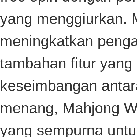
statistik dari Agen Togel. Pemain
Togel
Online
bisa memanfaatkan data ini untuk
memperkuat strategi. Dengan Daftar Toge
fitur ini langsung bisa diakses kapan saja
Semua layanan aman berkat dukungan S
Togel Terpercaya dan kerja sama denga
Bandar Togel di dunia Toto Togel.
Bergabung di Situs Togel memberikan
sensasi bermain yang aman dan
menguntungkan karena sistemnya sudah
diakui sebagai Togel Resmi. Dengan Bo
Togel Terpercaya, pemain bisa menikmat