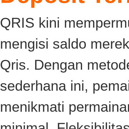
lengkapnya ada pada
toto slot
. Komunita
newbie friendly bikin player baru betah.
Pertanyaan sederhana tetap dilayani.
Skin eksklusif baru tersedia di toko, even
spesial menunggu, tips leveling cepat, mi
harian lebih seru, bonus top-up menarik d
SITUS TOTO
. Update server bikin game
lebih stabil. Main tanpa lag sekarang lebi
nyaman.
Buat kamu yang pengen farming lebih
efisien, ada trik simpel yang bisa dicoba,
baca di
Togel Terpercaya
. Komunitas gui