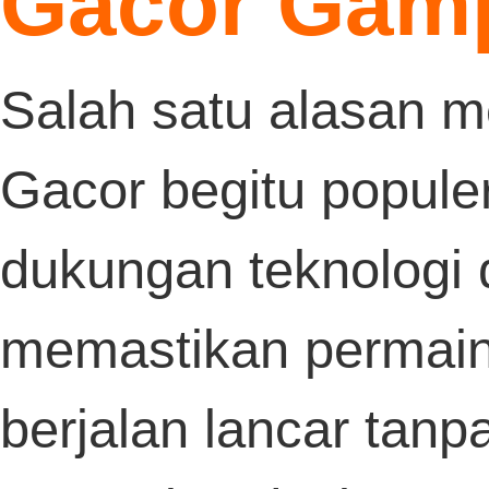
QRIS kini mempermudah pemain slot un
mengisi saldo mereka dengan Slot Depo
Qris. Dengan metode deposit yang
sederhana ini, pemain bisa langsung
menikmati permainan dengan modal
minimal. Fleksibilitas dan keamanan men
daya tarik tersendiri bagi pemain yang
menginginkan kenyamanan. Dengan
Slot
Depo 5k
, bermain slot kini jauh lebih mu
dan menyenangkan.
Kreativitas hiburan semakin luas ketika s
Thailand berada di tengah sistem digital