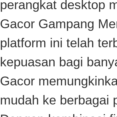
untuk mengatur ruang interaktif. Stabilita
jaringan dijaga oleh
slot server Thailand
a
semua akses tetap lancar. Banyak peng
menggunakan situs slot Thailand sebaga
pusat data informasi hiburan daring. Kine
sistem selalu optimal saat slot gacor
Thailand hadir di tengah tata kelola. Se
ini membuat hiburan interaktif virtual men
tren global masa kini.
Banyak orang senang mencoba slot bet k
karena tidak perlu modal besar untuk mul
bersenang-senang. Slot bet 200 diangga