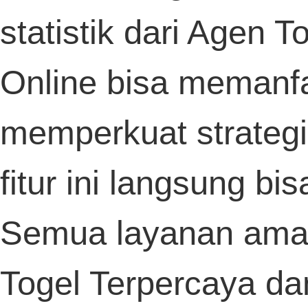
kalangan pemain Game online.
Website
kampuspoker
andalan sel
melindungi privasi pengguna 
memastikan keadilan serta transpar
dalam permainan.
Tersedia link cadangan bagi situs Hib
terpercaya untuk kemudahan akses saa
online maxwin
bermain Hiburan daring.
Sebagai agen permainan berlisen
togelpede.id
selalu memastikan lingku
permainan yang aman serta nyaman 
setiap penggunanya.