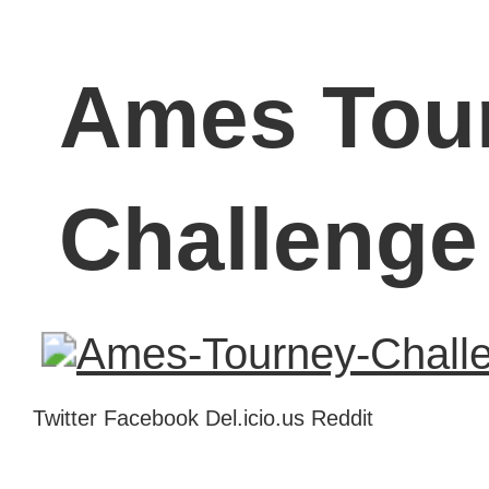
Comments are closed.
«
First Quarter
Michael on a missi