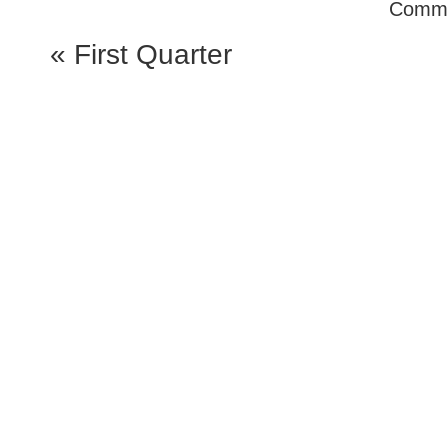
Sanctuary News
RSS - Posts
RSS - Comments
AMES UNITED METHODIST
CHURCH:
801 State Street,
Saginaw, MI 48602
Mon-Fri: 9:00a–3:00p phone:
989.754.6373