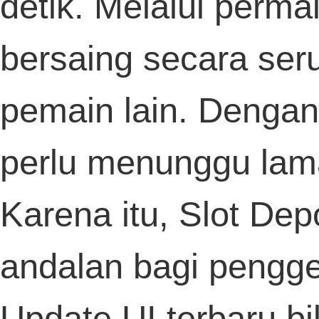
salah satu nilai lebih
Sbobet
, men
pemain yang menginginkan layanan efi
tanpa gangguan.
situs hiburan online hari ini menyaj
pembaruan cepat bersama
Togel158
tengah akses pemain yang menanti h
permainan terbaru setiap peri
berlangsung.
Informasi hasil terbaru kini tampil l
simpel dan cepat, menghadirkan
Togel2
tengah sistem ringkas yang bikin pe
nyaman memantau perkembangan hibur
Inovasi sistem hiburan digital k