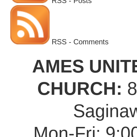
permainan ini bisa memberikan pengala
yang santai tetapi tetap penuh keuntunga
Pemain bisa menikmati suasana permai
yang tenang dengan desain grafis yang
elegan dan efek suara yang menenangka
Scatter Hitam menjadi elemen yang pali
ditunggu karena dapat mengaktifkan mo
free spin dengan pengganda kemenanga
yang menggiurkan. Mahjong Ways 2 bah
meningkatkan pengalaman ini dengan
tambahan fitur yang lebih inovatif. Deng
keseimbangan antara hiburan dan pelua