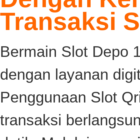
Proses transaksi yang aman dan c
menjadi salah satu keunggulan yang se
dihadirkan oleh
Togel158
resmi.
Proses transaksi cepat dan aman 
Sabatoto
menjadi magnet bagi pemain 
ingin menikmati hiburan dan perma
tanpa hambatan.
Proses transaksi yang cepat dan 
menjadi daya tarik tersendiri, terutama 
bermain di layanan hiburan
Sabatoto
y
terjamin.
Kecepatan dan keamanan transaksi men