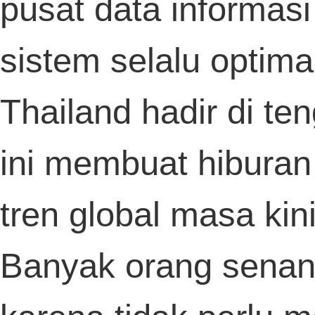
Related Link
Dengan informasi lebih, pelu
kemenangan di Situs 4D Toto Slot Be
Togel158
meningkat.
Penggemar judi online tentu akrab de
situs
Toto Macau
yang populer, yaitu .
Tentu saja, sebagai bandar togel m
terpercaya, kami berikan keluaran m
Togel158
prize gratis.
Anda bisa memanfaatkan tautan l
Togel158
saat server bermasalah atau s
terblokir.