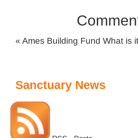
berjalan lancar tanpa hambatan, baik di
perangkat desktop maupun seluler. Slot
Gacor Gampang Menang yang ditawarka
platform ini telah terbukti memberikan
kepuasan bagi banyak pemain. Link Slot
Gacor memungkinkan akses yang cepat
mudah ke berbagai permainan populer.
Dengan kombinasi fitur modern dan
keamanan tinggi, platform ini menjadi favo
banyak orang.
Salah satu daya tarik utama dari
Slot
Mahjong
Ways adalah bagaimana