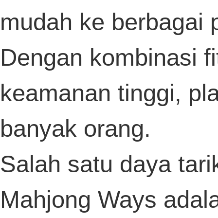
karena tidak perlu modal besar untuk mul
bersenang-senang. Slot bet 200 diangga
sebagai pilihan aman dengan ritme
permainan stabil. Slot bet 100 membuat
permainan lebih cepat, ringan, dan penu
kejutan menyenangkan.
Slot bet 400
menghadirkan pengalaman menegangka
dengan hadiah luar biasa yang selalu
dinantikan. Slot bet 200 perak menjadi d
tarik unik karena sangat ringan, tetapi te
menghadirkan hiburan tiada habisnya.
Manfaat Menganalisis