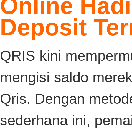
simpel dan enak dilihat, penjelasan
lengkapnya ada pada
toto slot
. Komunita
newbie friendly bikin player baru betah.
Pertanyaan sederhana tetap dilayani.
Skin eksklusif baru tersedia di toko, even
spesial menunggu, tips leveling cepat, mi
harian lebih seru, bonus top-up menarik d
SITUS TOTO
. Update server bikin game
lebih stabil. Main tanpa lag sekarang lebi
nyaman.
Buat kamu yang pengen farming lebih
efisien, ada trik simpel yang bisa dicoba,