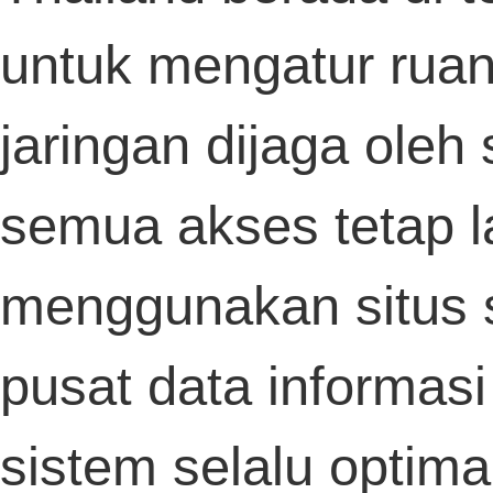
ngebut, jadwal aktifnya bisa kamu lihat di
Togel
. Skin gratis dari event bikin player
senang. Nggak perlu top up buat tampil
keren.
Setiap transaksi dalam
Togel178 Alternati
terekam secara sistematis di dalam buku
besar digital yang tidak dapat dimanipula
oleh siapa pun. Integritas data adalah n
dari seluruh operasional bisnis di industri
hiburan ini.
Related Link