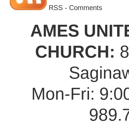
Pemain bisa menikmati suasana permai
yang tenang dengan desain grafis yang
elegan dan efek suara yang menenangka
Scatter Hitam menjadi elemen yang pali
ditunggu karena dapat mengaktifkan mo
free spin dengan pengganda kemenanga
yang menggiurkan. Mahjong Ways 2 bah
meningkatkan pengalaman ini dengan
tambahan fitur yang lebih inovatif. Deng
keseimbangan antara hiburan dan pelua
menang, Mahjong Ways menjadi permai
yang sempurna untuk dinikmati kapan sa