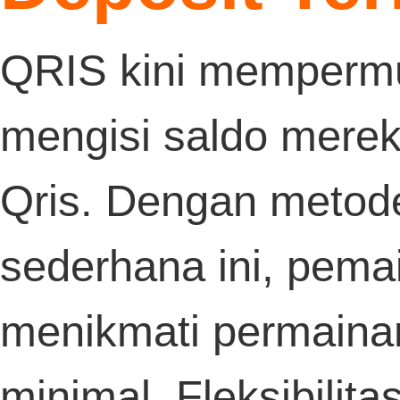
lengkapnya ada pada
toto slot
. Komunita
newbie friendly bikin player baru betah.
Pertanyaan sederhana tetap dilayani.
Skin eksklusif baru tersedia di toko, even
spesial menunggu, tips leveling cepat, mi
harian lebih seru, bonus top-up menarik d
SITUS TOTO
. Update server bikin game
lebih stabil. Main tanpa lag sekarang lebi
nyaman.
Buat kamu yang pengen farming lebih
efisien, ada trik simpel yang bisa dicoba,
baca di
Togel Terpercaya
. Komunitas gui