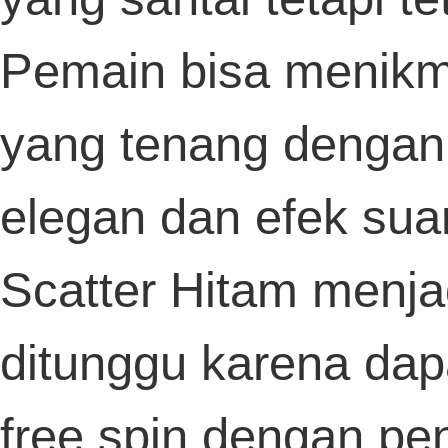
konsisten memberi manfaat besar bagi
penggemar
Toto macau
dalam menyusu
strategi. Dengan adanya Result macau,
pemain dapat melihat tren angka yang se
muncul dari waktu ke waktu. Live draw
macau membantu memastikan semua da
yang digunakan benar-benar valid dan
terjamin keasliannya. Oleh karena itu,
banyak orang memanfaatkan informasi
keluaran macau untuk meningkatkan
peluang menang di Toto macau.
Prediksi angka semakin mudah berkat fit