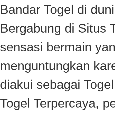
Tak hanya menghadirkan hibu
berkualitas,
pedetogel
juga menawar
berbagai promo eksklusif yang su
menarik perhatian serta antusia
komunitas pemain setianya.
Pemahaman yang baik terhadap pola a
bisa menjadi dasar strategi permainan 
lebih optimal dalam dunia hiburan dar
terutama saat bermain di
bandar togel r
yang menghadirkan hadiah terbesar.
Pemain aktif selalu dihargai oleh
Saba
lewat sistem loyalti yang kasih ha