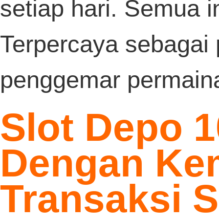
stabil.
Efisiensi transaksi yang aman dan c
membuat pengalaman pengguna
Toge
terasa lebih praktis dan menyenangkan.
Keamanan dan kecepatan jadi kunci lay
transaksi yang dioptimalkan oleh
Colo
sehingga pemain merasa nyaman s
beraktivitas.
Sistem transaksi yang praktis dan ama
Colok178
menjadi alasan mengapa ba
pemain merasa betah bermain setiap hari
Proses transaksi yang aman dan c
menjadi salah satu keunggulan yang se