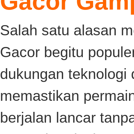
QRIS kini mempermudah pemain slot un
mengisi saldo mereka dengan Slot Depo
Qris. Dengan metode deposit yang
sederhana ini, pemain bisa langsung
menikmati permainan dengan modal
minimal. Fleksibilitas dan keamanan men
daya tarik tersendiri bagi pemain yang
menginginkan kenyamanan. Dengan
Slot
Depo 5k
, bermain slot kini jauh lebih mu
dan menyenangkan.
Kreativitas hiburan semakin luas ketika s
Thailand berada di tengah sistem digital