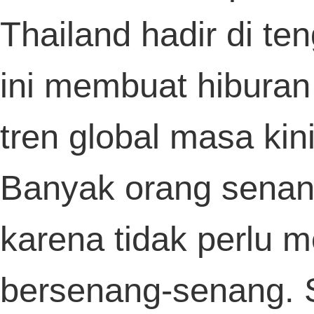
Dengan informasi lebih, pelu
kemenangan di Situs 4D Toto Slot Be
Togel158
meningkat.
Penggemar judi online tentu akrab de
situs
Toto Macau
yang populer, yaitu .
Tentu saja, sebagai bandar togel m
terpercaya, kami berikan keluaran m
Togel158
prize gratis.
Anda bisa memanfaatkan tautan l
Togel158
saat server bermasalah atau s
terblokir.
Bermain togel online
Pedetogel
sekar