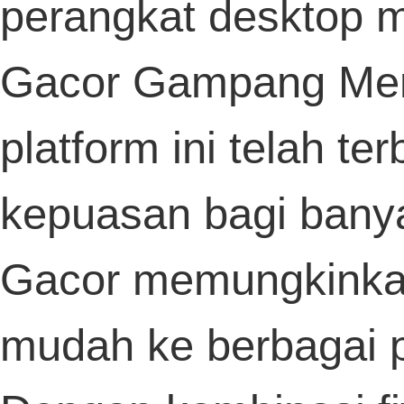
untuk mengatur ruang interaktif. Stabilita
jaringan dijaga oleh
slot server Thailand
a
semua akses tetap lancar. Banyak peng
menggunakan situs slot Thailand sebaga
pusat data informasi hiburan daring. Kine
sistem selalu optimal saat slot gacor
Thailand hadir di tengah tata kelola. Se
ini membuat hiburan interaktif virtual men
tren global masa kini.
Banyak orang senang mencoba slot bet k
karena tidak perlu modal besar untuk mul
bersenang-senang. Slot bet 200 diangga