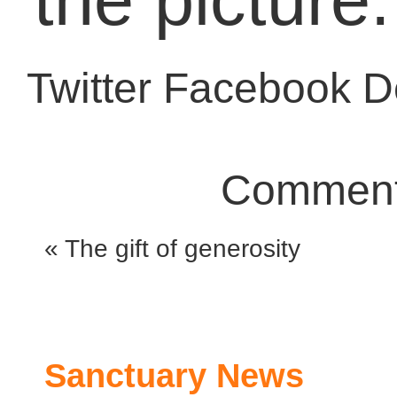
Salah satu daya tarik utama dari
Slot
Mahjong
Ways adalah bagaimana
permainan ini bisa memberikan pengala
yang santai tetapi tetap penuh keuntunga
Pemain bisa menikmati suasana permai
yang tenang dengan desain grafis yang
elegan dan efek suara yang menenangka
Scatter Hitam menjadi elemen yang pali
ditunggu karena dapat mengaktifkan mo
free spin dengan pengganda kemenanga
yang menggiurkan. Mahjong Ways 2 bah
meningkatkan pengalaman ini dengan