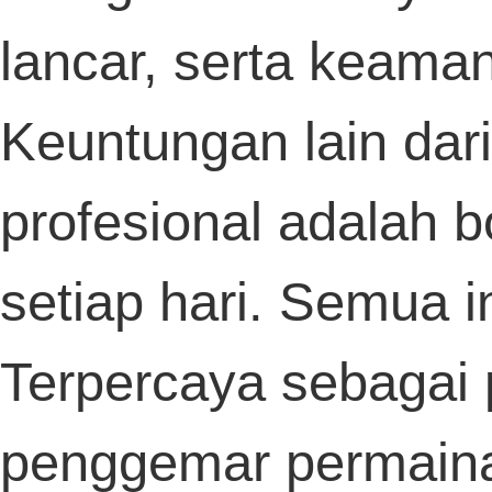
Colok178
menjadi alasan mengapa ba
pemain merasa betah bermain setiap hari
Proses transaksi yang aman dan c
menjadi salah satu keunggulan yang se
dihadirkan oleh
Togel158
resmi.
Proses transaksi cepat dan aman 
Sabatoto
menjadi magnet bagi pemain 
ingin menikmati hiburan dan perma
tanpa hambatan.
Proses transaksi yang cepat dan 
menjadi daya tarik tersendiri, terutama 
bermain di layanan hiburan
Sabatoto
y