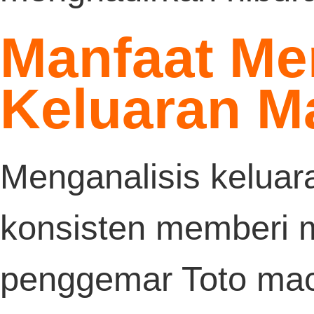
tembak ikan tersedia melalui
pedetogel
agen ini.
Taruhan populer menarik untung, judi t
online
Togel178
jadi game simpel seh
hari.
Judi togel online sedang
nekkocapital
populer dan diperkirakan terus berkem
di masa depan.
Pentingnya layanan pelanggan
Saba
baik dalam pilih Live Casino Terpercaya
terbantahkan.
Anda diharapkan
Togel158
menyedia