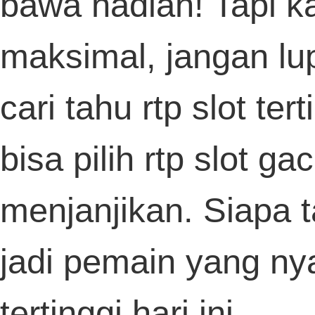
Karena itu, Slot Deposit 10k selalu menja
andalan bagi penggemar kecepatan.
Update UI terbaru bikin navigasi menu le
simpel dan enak dilihat, penjelasan
lengkapnya ada pada
toto slot
. Komunita
newbie friendly bikin player baru betah.
Pertanyaan sederhana tetap dilayani.
Skin eksklusif baru tersedia di toko, even
spesial menunggu, tips leveling cepat, mi
harian lebih seru, bonus top-up menarik d
SITUS TOTO
. Update server bikin game
lebih stabil. Main tanpa lag sekarang lebi
nyaman.