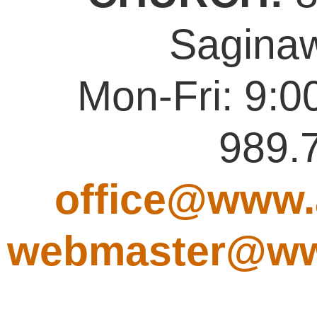
Agen Resmi Slot Gacor
Online Hadiah Terbesar
Deposit Termurah
QRIS kini mempermudah pemain slot un
mengisi saldo mereka dengan Slot Depo
Qris. Dengan metode deposit yang
sederhana ini, pemain bisa langsung
menikmati permainan dengan modal
minimal. Fleksibilitas dan keamanan men
daya tarik tersendiri bagi pemain yang
menginginkan kenyamanan. Dengan
Slot