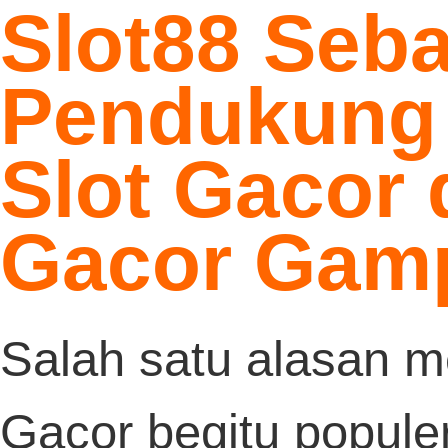
Depo 5k
, bermain slot kini jauh lebih mu
dan menyenangkan.
Kreativitas hiburan semakin luas ketika s
Thailand berada di tengah sistem digital
untuk mengatur ruang interaktif. Stabilita
jaringan dijaga oleh
slot server Thailand
a
semua akses tetap lancar. Banyak peng
menggunakan situs slot Thailand sebaga
pusat data informasi hiburan daring. Kine
sistem selalu optimal saat slot gacor
Thailand hadir di tengah tata kelola. Se
ini membuat hiburan interaktif virtual men