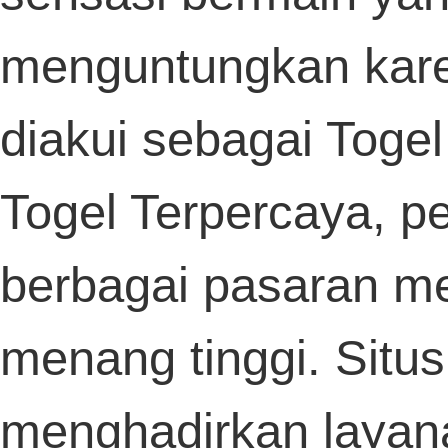
Situs permainan terpercaya kini m
diminati karena
Togel279
menghadir
beragam pasaran hiburan yang lengkap
stabil.
Efisiensi transaksi yang aman dan c
membuat pengalaman pengguna
Toge
terasa lebih praktis dan menyenangkan.
Keamanan dan kecepatan jadi kunci lay
transaksi yang dioptimalkan oleh
Colo
sehingga pemain merasa nyaman s
beraktivitas.
Sistem transaksi yang praktis dan ama