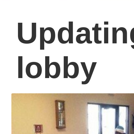
Kahleel Rider was one 
several adults and yout
who recently helped
move furniture, creating
a new area to hang out
on Sunday mornings in
the lobby. Kahleel is