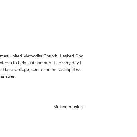
mes United Methodist Church, I asked God
lunteers to help last summer. The very day I
m Hope College, contacted me asking if we
e answer.
Making music
»