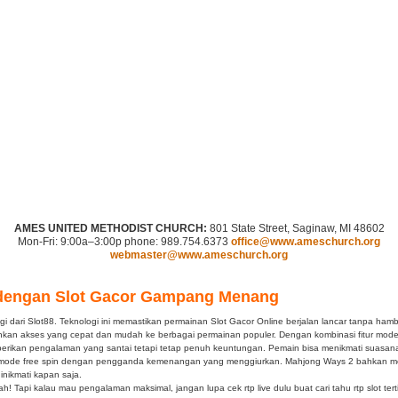
AMES UNITED METHODIST CHURCH:
801 State Street, Saginaw, MI 48602
Mon-Fri: 9:00a–3:00p phone: 989.754.6373 ‎
office@www.ameschurch.org
webmaster@www.ameschurch.org
 dengan Slot Gacor Gampang Menang
i dari Slot88. Teknologi ini memastikan permainan Slot Gacor Online berjalan lancar tanpa ha
nkan akses yang cepat dan mudah ke berbagai permainan populer. Dengan kombinasi fitur modern
rikan pengalaman yang santai tetapi tetap penuh keuntungan. Pemain bisa menikmati suasana
n mode free spin dengan pengganda kemenangan yang menggiurkan. Mahjong Ways 2 bahkan men
nikmati kapan saja.
! Tapi kalau mau pengalaman maksimal, jangan lupa cek rtp live dulu buat cari tahu rtp slot tertin