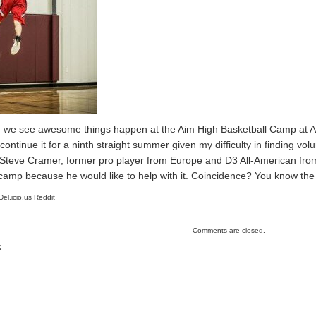
 we see awesome things happen at the Aim High Basketball Camp at A
 continue it for a ninth straight summer given my difficulty in finding vo
 Steve Cramer, former pro player from Europe and D3 All-American fro
e camp because he would like to help with it. Coincidence? You know th
el.icio.us Reddit
Comments are closed.
x