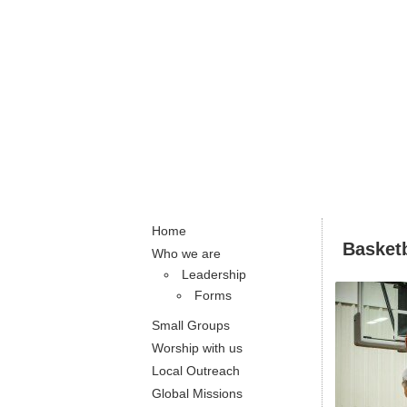
•
•
•
•
•
•
Home
Basket
Who we are
Leadership
Forms
Small Groups
Worship with us
Local Outreach
Global Missions