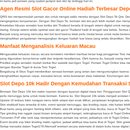
ini kamu jadi pemain yang nyabet jackpot dari slot rtp tertinggi hari ini.
Agen Resmi Slot Gacor Online Hadiah Terbesar Dep
QRIS kini mempermudah pemain slot untuk mengisi saldo mereka dengan Slot Depo 5k Qris. Deng
menginginkan kenyamanan. Dengan
Slot Depo 5k
, bermain slot kini jauh lebih mudah dan men
Kreativitas hiburan semakin luas ketika slot Thailand berada di tengah sistem digital untuk mengat
daring. Kinerja sistem selalu optimal saat slot gacor Thailand hadir di tengah tata kelola. Semua i
Banyak orang senang mencoba slot bet kecil karena tidak perlu modal besar untuk mulai berse
menghadirkan pengalaman menegangkan dengan hadiah luar biasa yang selalu dinantikan. Slot be
Manfaat Menganalisis Keluaran Macau
Menganalisis keluaran macau secara konsisten memberi manfaat besar bagi penggemar
Toto m
yang digunakan benar-benar valid dan terjamin keasliannya. Oleh karena itu, banyak orang m
Prediksi angka semakin mudah berkat fitur statistik dari Agen Togel. Pemain
Togel Online
bisa me
dengan Bandar Togel di dunia Toto Togel.
Bergabung di Situs Togel memberikan sensasi bermain yang aman dan menguntungkan karena si
menghadirkan layanan cepat, transaksi lancar, serta keamanan data maksimal. Keuntungan lain 
Slot Depo 10k Hadir Dengan Kemudahan Transaksi 
Bermain Slot Depo 10k kini makin nyaman dengan layanan digital masa kini. Penggunaan Slot Q
perlu menunggu lama untuk mulai bermain. Karena itu, Slot Deposit 10k selalu menjadi andala
Update UI terbaru bikin navigasi menu lebih simpel dan enak dilihat, penjelasan lengkapnya ad
Skin eksklusif baru tersedia di toko, event spesial menunggu, tips leveling cepat, misi harian leb
Buat kamu yang pengen farming lebih efisien, ada trik simpel yang bisa dicoba, baca di
Togel Te
Tips grinding biar nggak cepat bosan ternyata simpel banget, selengkapnya baca di
Togel Onlin
Turnamen PvP elite rank siap mempertemukan pemain top server, jadwalnya cek di
Togel Online
Event double exp bikin leveling makin ngebut, jadwal aktifnya bisa kamu lihat di
Togel
. Skin grat
Setiap transaksi dalam
Togel178 Alternatif
terekam secara sistematis di dalam buku besar digital y