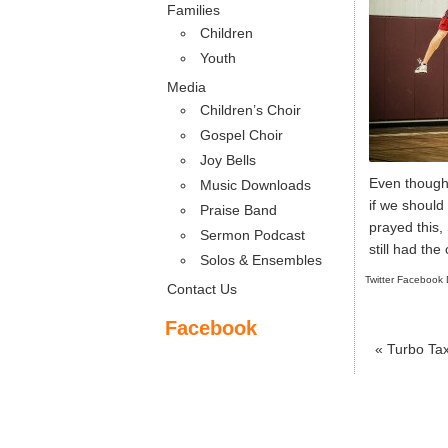
Families
Children
Youth
Media
Children’s Choir
Gospel Choir
Joy Bells
Even though
Music Downloads
if we should
Praise Band
prayed this,
Sermon Podcast
still had th
Solos & Ensembles
Twitter Facebook D
Contact Us
Facebook
«
Turbo Ta