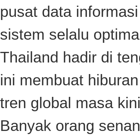
ramah dan responsif yang membedaka
dari yang
Sabatoto
lain.
Uang
Sabatoto
itu mendorong para pe
untuk bermain lebih semangat 
berdedikasi penuh.
Hasil undian togel dikonfirmasi
Togel27
situs resmi dengan sistem live draw 
waktu nyata.
Semua opsi ini memberikan keuntu
tambahan untuk anggota gambler
Toge
saat diperlukan.
Deposit murah, banyak toto 4D, a