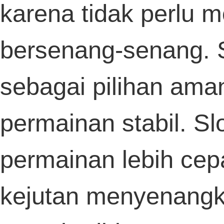
Togel178
promo menguntungkan.
Permainan ini
Togel 178
menawarkan ha
dan jenis permainan beragam un
dinikmati.
Kami
americangirlspod.com
juga memi
hasil keluaran sdy terbaru, cek di situs 
setiap hari.
Di sini, langkah-langkah pendaftara
Togel158
dan bermain di platform 
dijelaskan.
Manfaat lainnya: beragam permai
tembak ikan tersedia melalui
pedetogel