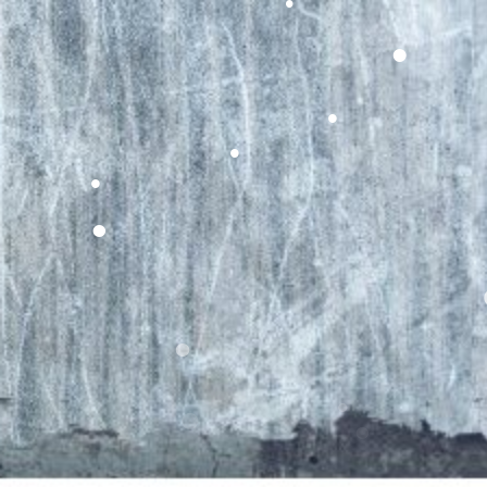
•
•
•
•
•
•
•
•
•
•
•
•
•
•
•
•
•
•
•
•
•
•
•
•
•
•
•
Bakeless Cookie
Sale