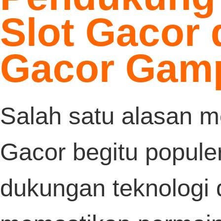
karena tidak perlu modal besar untuk mul
bersenang-senang. Slot bet 200 diangga
sebagai pilihan aman dengan ritme
permainan stabil. Slot bet 100 membuat
permainan lebih cepat, ringan, dan penu
kejutan menyenangkan.
Slot bet 400
menghadirkan pengalaman menegangka
dengan hadiah luar biasa yang selalu
dinantikan. Slot bet 200 perak menjadi d
tarik unik karena sangat ringan, tetapi te
menghadirkan hiburan tiada habisnya.
Manfaat Menganalisis