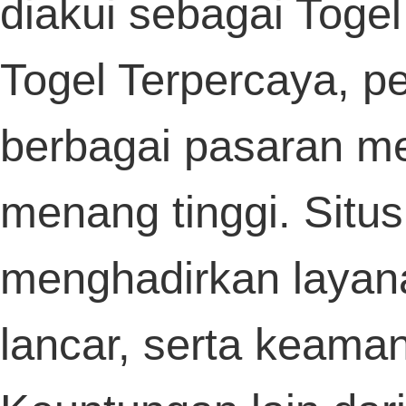
Proses transaksi yang aman dan c
menjadi salah satu keunggulan yang se
dihadirkan oleh
Togel158
resmi.
Proses transaksi cepat dan aman 
Sabatoto
menjadi magnet bagi pemain 
ingin menikmati hiburan dan perma
tanpa hambatan.
Proses transaksi yang cepat dan 
menjadi daya tarik tersendiri, terutama 
bermain di layanan hiburan
Sabatoto
y
terjamin.
Kecepatan dan keamanan transaksi men