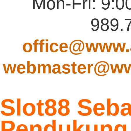
Kreativitas hiburan semakin luas ketika s
Thailand berada di tengah sistem digital
untuk mengatur ruang interaktif. Stabilita
jaringan dijaga oleh
slot server Thailand
a
semua akses tetap lancar. Banyak peng
menggunakan situs slot Thailand sebaga
pusat data informasi hiburan daring. Kine
sistem selalu optimal saat slot gacor
Thailand hadir di tengah tata kelola. Se
ini membuat hiburan interaktif virtual men
tren global masa kini.
Banyak orang senang mencoba slot bet k