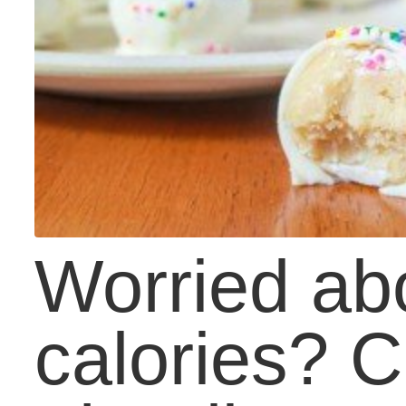
main purpose is to
support missions both
locally and globally, so
they are holding a
Cookie Sale without the
cookies. They are aski
all members to donate t
the UMW by December
7th. The amount of
money they would have
spent on making or