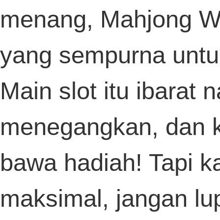
Update UI terbaru bikin navigasi menu le
simpel dan enak dilihat, penjelasan
lengkapnya ada pada
toto slot
. Komunita
newbie friendly bikin player baru betah.
Pertanyaan sederhana tetap dilayani.
Skin eksklusif baru tersedia di toko, even
spesial menunggu, tips leveling cepat, mi
harian lebih seru, bonus top-up menarik d
SITUS TOTO
. Update server bikin game
lebih stabil. Main tanpa lag sekarang lebi
nyaman.
Buat kamu yang pengen farming lebih