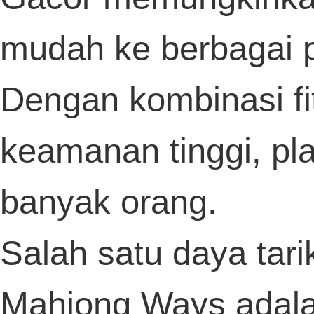
peluang menang di Toto macau.
Prediksi angka semakin mudah berkat fit
statistik dari Agen Togel. Pemain
Togel
Online
bisa memanfaatkan data ini untuk
memperkuat strategi. Dengan Daftar Toge
fitur ini langsung bisa diakses kapan saja
Semua layanan aman berkat dukungan S
Togel Terpercaya dan kerja sama denga
Bandar Togel di dunia Toto Togel.
Bergabung di Situs Togel memberikan
sensasi bermain yang aman dan
menguntungkan karena sistemnya sudah