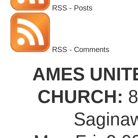
Online Hadiah Terbesar
Deposit Termurah
QRIS kini mempermudah pemain slot un
mengisi saldo mereka dengan Slot Depo
Qris. Dengan metode deposit yang
sederhana ini, pemain bisa langsung
menikmati permainan dengan modal
minimal. Fleksibilitas dan keamanan men
daya tarik tersendiri bagi pemain yang
menginginkan kenyamanan. Dengan
Slot
Depo 5k
, bermain slot kini jauh lebih mu
dan menyenangkan.