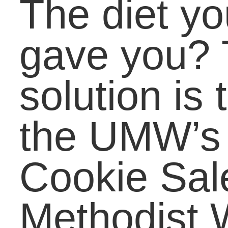
buying cookies. This is
the date we would have
chosen for the cookie
sale. It is also the day o
the joint meeting of bot
circles at 11:00 a.m.
Everyone is welcome
and donations will also
be welcomed.
Twitter Facebook Del.icio.us Reddit