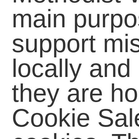
Comments are closed.
«
Finding Christ this Christmas
The gift of generosi
Sanctuary News
RSS - Posts
RSS - Comments
AMES UNITED METHODIST
CHURCH:
801 State Street,
Saginaw, MI 48602