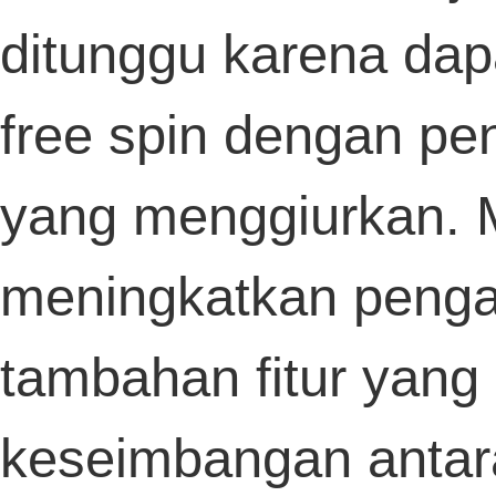
Dengan Kemudahan
Transaksi Super Cepat
Bermain Slot Depo 10k kini makin nyam
dengan layanan digital masa kini.
Penggunaan Slot Qris memungkinkan
transaksi berlangsung hanya dalam hitu
detik. Melalui permainan Slot 10k, kamu 
bersaing secara seru dan adil dengan
pemain lain. Dengan sistem
Depo 10k
, t
perlu menunggu lama untuk mulai bermai
Karena itu, Slot Deposit 10k selalu menja
andalan bagi penggemar kecepatan.