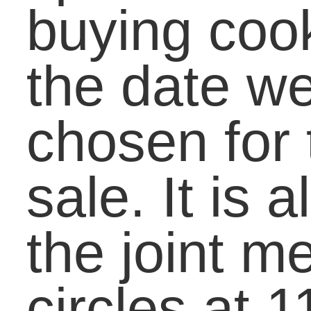
memastikan permainan Slot Gacor Onlin
berjalan lancar tanpa hambatan, baik di
perangkat desktop maupun seluler. Slot
Gacor Gampang Menang yang ditawarka
platform ini telah terbukti memberikan
kepuasan bagi banyak pemain. Link Slot
Gacor memungkinkan akses yang cepat
mudah ke berbagai permainan populer.
Dengan kombinasi fitur modern dan
keamanan tinggi, platform ini menjadi favo
banyak orang.
Salah satu daya tarik utama dari
Slot
Mahjong
Ways adalah bagaimana